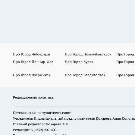
Про Город Чебоксары
Про Город Новочебоксарск
Про Город
Про Город Йошкар-Ола
Про Город Курск
Про Город
Про Город Дзержинск
Про Город Владивосток
Про Город
Редакционная политика
Сетевое издание
«youtvnews.com»
Учредитель Индивидуальный предприниматель Кокарева Анна Конста
Главный редактор: Кокарева А.К.
Редакция: 8 (8352) 202-400