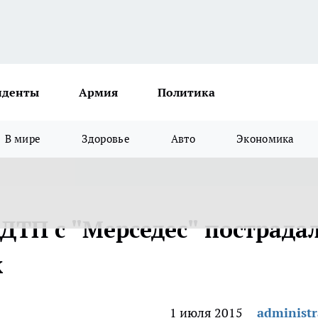
иденты
Армия
Политика
В мире
Здоровье
Авто
Экономика
ДТП с "Мерседес" пострада
к
1 июля 2015
administr