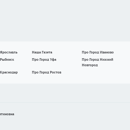
 Ярославль
Наша Газета
Про Город Иваново
 Рыбинск
Про Город Уфа
Про Город Нижний
Новгород
 Краснодар
Про Город Ростов
нтиновна