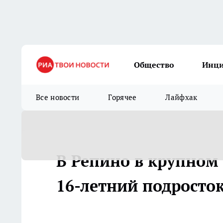
Общество
Инц
Все новости
Горячее
Лайфхак
В Репино в крупном 
16-летний подросто