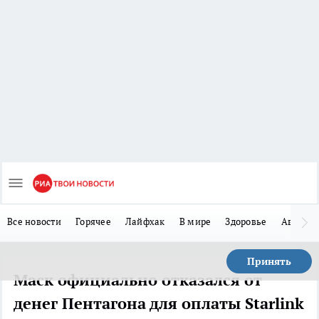
Все новости
Горячее
Лайфхак
В мире
Здоровье
Авто
Принять
Маск официально отказался от
денег Пентагона для оплаты Starlink