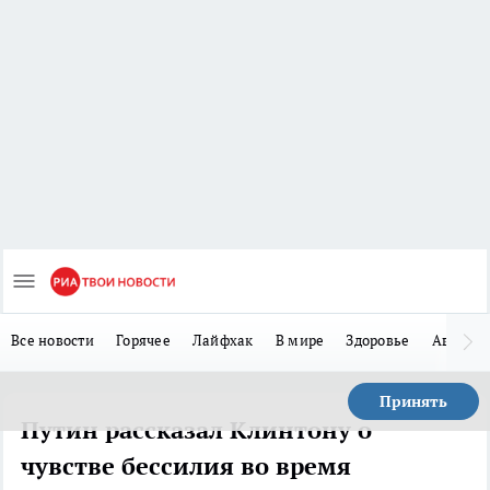
Все новости
Горячее
Лайфхак
В мире
Здоровье
Авто
Принять
Путин рассказал Клинтону о
чувстве бессилия во время