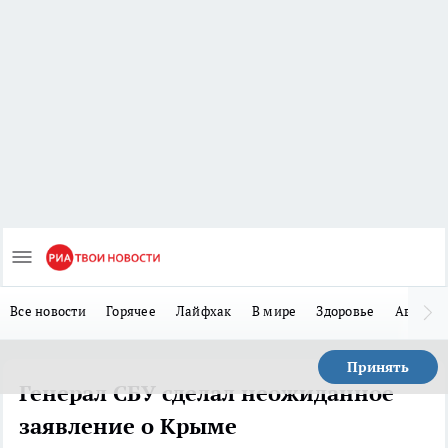
Все новости
Горячее
Лайфхак
В мире
Здоровье
Авто
Принять
Генерал СБУ сделал неожиданное
заявление о Крыме