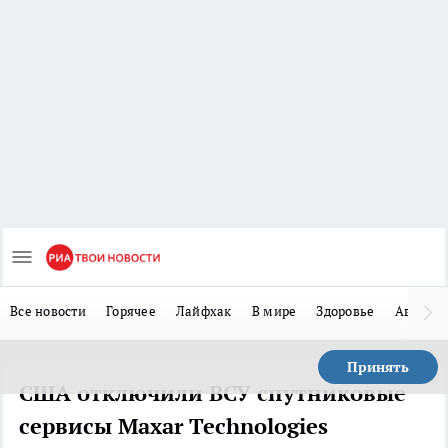
Все новости
Горячее
Лайфхак
В мире
Здоровье
Авто
Принять
США отключили ВСУ спутниковые
сервисы Maxar Technologies