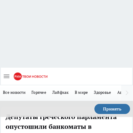
Все новости
Горячее
Лайфхак
В мире
Здоровье
Авто
Принять
Депутаты греческого парламента
опустошили банкоматы в