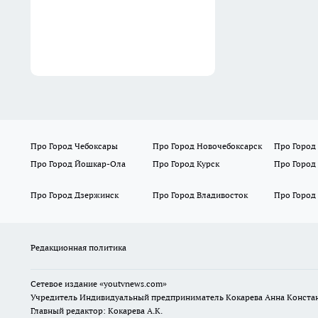
Про Город Чебоксары
Про Город Новочебоксарск
Про Город
Про Город Йошкар-Ола
Про Город Курск
Про Город
Про Город Дзержинск
Про Город Владивосток
Про Город
Редакционная политика
Сетевое издание
«youtvnews.com»
Учредитель Индивидуальный предприниматель Кокарева Анна Конста
Главный редактор: Кокарева А.К.