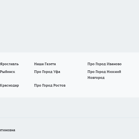
 Ярославль
Наша Газета
Про Город Иваново
 Рыбинск
Про Город Уфа
Про Город Нижний
Новгород
 Краснодар
Про Город Ростов
нтиновна