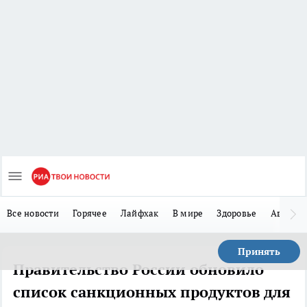
Все новости
Горячее
Лайфхак
В мире
Здоровье
Авто
Принять
Правительство России обновило
список санкционных продуктов для