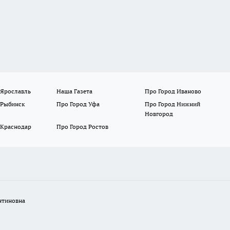
 Ярославль
Наша Газета
Про Город Иваново
 Рыбинск
Про Город Уфа
Про Город Нижний
Новгород
 Краснодар
Про Город Ростов
нтиновна