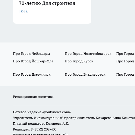
70-летию Дня строителя
15:16
Про Город Чебоксары
Про Город Новочебоксарск
Про Город
Про Город Йошкар-Ола
Про Город Курск
Про Город
Про Город Дзержинск
Про Город Владивосток
Про Город
Редакционная политика
Сетевое издание
«youtvnews.com»
Учредитель Индивидуальный предприниматель Кокарева Анна Конста
Главный редактор: Кокарева А.К.
Редакция: 8 (8352) 202-400
Возрастная категория сайта: 16+