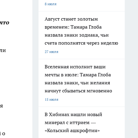
8 июля
Август станет золотым
что
временем: Тамара Глоба
назвала знаки зодиака, чьи
счета пополнятся через неделю
ли
27 июля
Вселенная исполнит ваши
мечты в июле: Тамара Глоба
назвала знаки, чьи желания
начнут сбываться мгновенно
15 июля
ся
В Хибинах нашли новый
минерал с иттрием —
«Кольский ашкрофтин»
 о