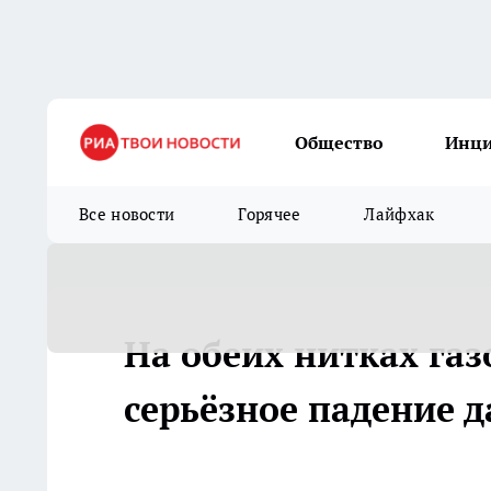
Общество
Инц
Все новости
Горячее
Лайфхак
На обеих нитках газ
серьёзное падение 