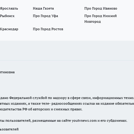
 Ярославль
Наша Газета
Про Город Иваново
 Рыбинск
Про Город Уфа
Про Город Нижний
Новгород
 Краснодар
Про Город Ростов
нтиновна
. выдано Федеральной службой по надзору в сфере связи, информационных тех
атных изданиях, а также теле- радиосообщениях ссылка на издание обязатель
одательства РФ об авторских и смежных правах.
лы пользователей, размещенные на сайте youtvnews.com и его субдоменах.
зователей