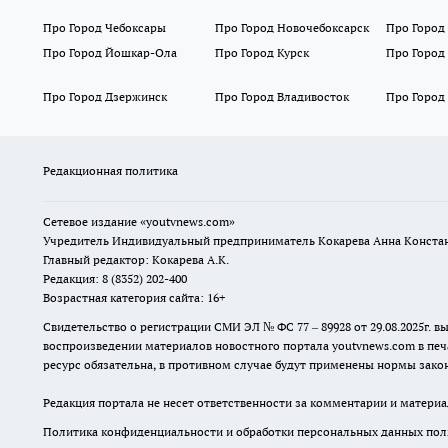
Про Город Чебоксары
Про Город Новочебоксарск
Про Город
Про Город Йошкар-Ола
Про Город Курск
Про Город
Про Город Дзержинск
Про Город Владивосток
Про Город
Редакционная политика
Сетевое издание
«youtvnews.com»
Учредитель Индивидуальный предприниматель Кокарева Анна Конста
Главный редактор: Кокарева А.К.
Редакция: 8 (8352) 202-400
Возрастная категория сайта: 16+
Свидетельство о регистрации СМИ ЭЛ № ФС 77 – 89928 от 29.08.2025г
воспроизведении материалов новостного портала youtvnews.com в печ
ресурс обязательна, в противном случае будут применены нормы закон
Редакция портала не несет ответственности за комментарии и материа
Политика конфиденциальности и обработки персональных данных поль