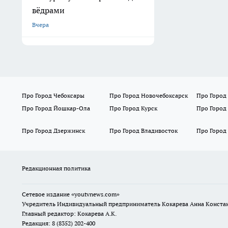
вёдрами
Вчера
Про Город Чебоксары
Про Город Новочебоксарск
Про Город
Про Город Йошкар-Ола
Про Город Курск
Про Город
Про Город Дзержинск
Про Город Владивосток
Про Город
Редакционная политика
Сетевое издание
«youtvnews.com»
Учредитель Индивидуальный предприниматель Кокарева Анна Конста
Главный редактор: Кокарева А.К.
Редакция: 8 (8352) 202-400