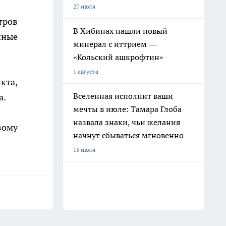
27 июля
тров
В Хибинах нашли новый
нные
минерал с иттрием —
«Кольский ашкрофтин»
1 августа
кта,
Вселенная исполнит ваши
а.
мечты в июле: Тамара Глоба
назвала знаки, чьи желания
вому
начнут сбываться мгновенно
15 июля