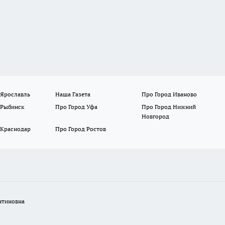
 Ярославль
Наша Газета
Про Город Иваново
 Рыбинск
Про Город Уфа
Про Город Нижний
Новгород
 Краснодар
Про Город Ростов
нтиновна