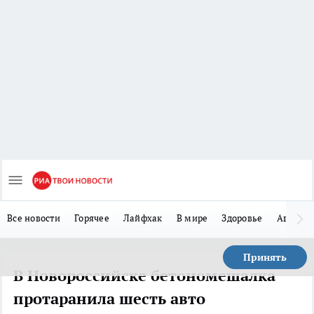
Все новости
Горячее
Лайфхак
В мире
Здоровье
Авто
Принять
В Новороссийске бетономешалка
протаранила шесть авто