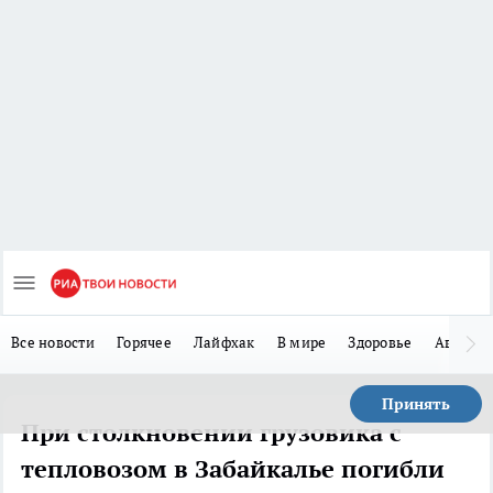
Все новости
Горячее
Лайфхак
В мире
Здоровье
Авто
Принять
При столкновении грузовика с
тепловозом в Забайкалье погибли