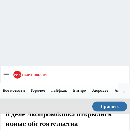
Все новости
Горячее
Лайфхак
В мире
Здоровье
Авто
Принять
В деле Экопромбанка открылись
новые обстоятельства