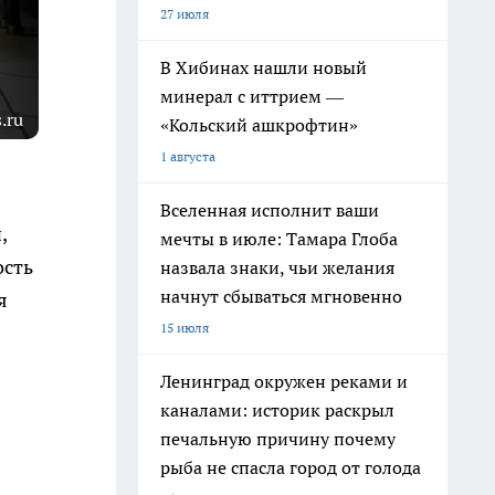
27 июля
В Хибинах нашли новый
минерал с иттрием —
.ru
«Кольский ашкрофтин»
1 августа
Вселенная исполнит ваши
,
мечты в июле: Тамара Глоба
ость
назвала знаки, чьи желания
начнут сбываться мгновенно
я
15 июля
Ленинград окружен реками и
каналами: историк раскрыл
печальную причину почему
рыба не спасла город от голода