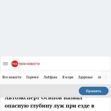
Все новости
Горячее
Лайфхак
В мире
Здоровье
Авто
Принять
Автоэксперт Осипов назвал
опасную глубину луж при езде в