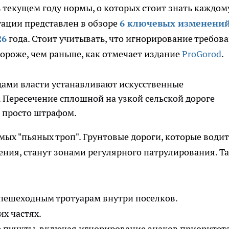
текущем году нормы, о которых стоит знать каждом
уации представлен в обзоре
6 ключевых изменени
26
года. Стоит учитывать, что игнорирование требов
дороже, чем раньше, как отмечает издание
ProGorod
.
дами власти устанавливают искусственные
 Пересечение сплошной на узкой сельской дороге
е просто штрафом.
мых "пьяных троп". Грунтовые дороги, которые води
ния, станут зонами регулярного патрулирования. Т
 пешеходным тротуарам внутри поселков.
х частях.
 пункты, включая игнорирование знаков приоритета