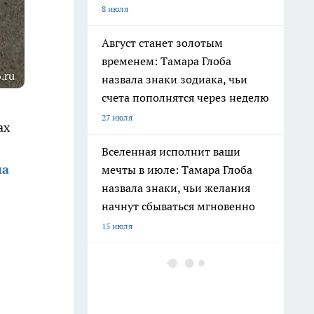
8 июля
Август станет золотым
временем: Тамара Глоба
.ru
назвала знаки зодиака, чьи
счета пополнятся через неделю
27 июля
ах
Вселенная исполнит ваши
на
мечты в июле: Тамара Глоба
назвала знаки, чьи желания
начнут сбываться мгновенно
15 июля
Ленинград окружен реками и
каналами: историк раскрыл
печальную причину почему