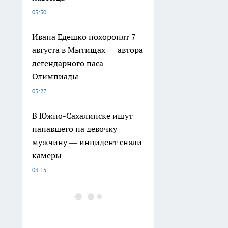
03:30
Ивана Едешко похоронят 7
августа в Мытищах — автора
легендарного паса
Олимпиады
03:27
В Южно-Сахалинске ищут
напавшего на девочку
мужчину — инцидент сняли
камеры
03:15
На Сахалине собака спасла
хозяина от медведя и
перенесла экстренную