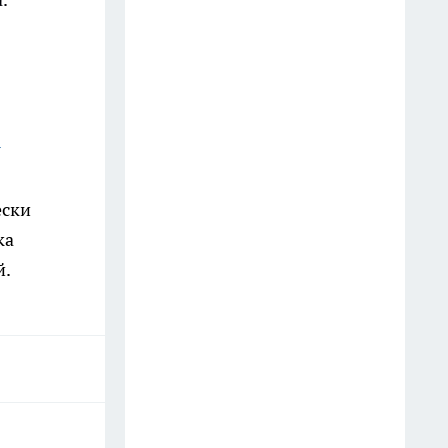
этой привычке
15 июля
В Нижегородской области
бензин начнут отпускать по
четным и нечетным номерам
у
8 июля
ески
Взяла в Фикс Прайсе
ка
пластиковый шоппер ради
эксперимента: теперь
й.
использую его на даче вместо
дорогих аналогов
15 июля
Точка невозврата в середине
июля: Володина назвала знаки,