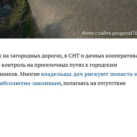
Фото с сайта progorod76
 на загородных дорогах, в СНТ и дачных кооператив
 контроль на проселочных путях к городским
ачников. Многие
владельцы дач рискуют попасть 
и абсолютно законным
, полагаясь на отсутствие