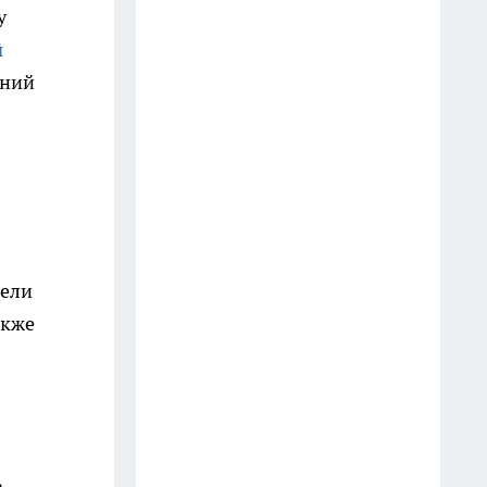
у
Финансовый прорыв в
й
середине июля: Тамара Глоба
аний
назвала знаки зодиака,
которые получат крупный
денежный куш
17 июля
Хватит тратить деньги на
химию: достаточно капнуть на
тели
втулку одно средство, чтобы
акже
забыть о запахах навсегда
8 июля
Кардиолог предупреждает: ваш
главный враг скрывается не в
тарелке или пачке сигарет, а в
.