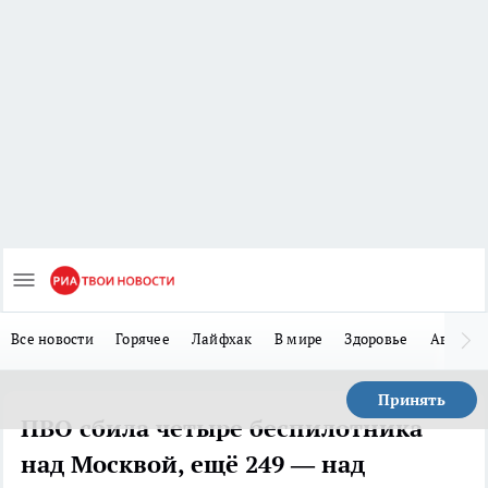
Все новости
Горячее
Лайфхак
В мире
Здоровье
Авто
Принять
ПВО сбила четыре беспилотника
над Москвой, ещё 249 — над