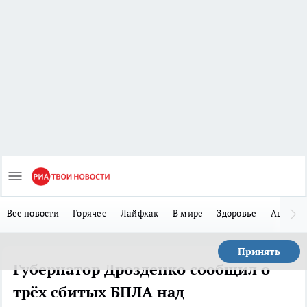
Все новости
Горячее
Лайфхак
В мире
Здоровье
Авто
Принять
Губернатор Дрозденко сообщил о
трёх сбитых БПЛА над