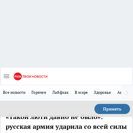
Все новости
Горячее
Лайфхак
В мире
Здоровье
Авто
Принять
«Такой люти давно не было»:
русская армия ударила со всей силы