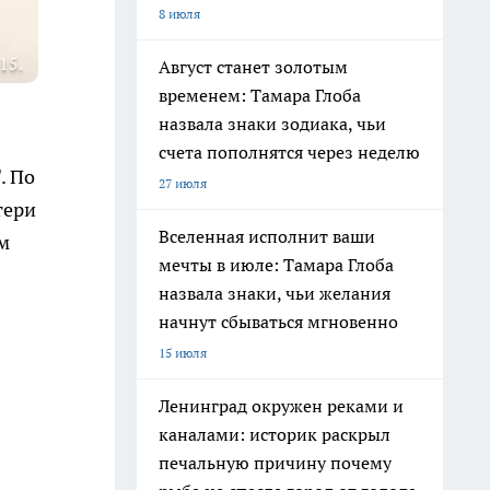
8 июля
15.
Август станет золотым
временем: Тамара Глоба
назвала знаки зодиака, чьи
счета пополнятся через неделю
. По
27 июля
тери
Вселенная исполнит ваши
м
мечты в июле: Тамара Глоба
назвала знаки, чьи желания
начнут сбываться мгновенно
15 июля
Ленинград окружен реками и
каналами: историк раскрыл
печальную причину почему