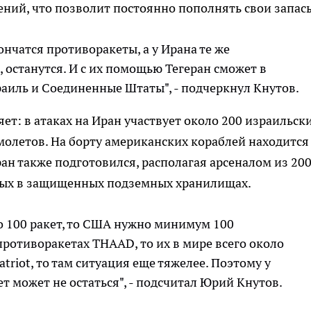
ний, что позволит постоянно пополнять свои запас
ончатся противоракеты, а у Ирана те же
 останутся. И с их помощью Тегеран сможет в
аиль и Соединенные Штаты", - подчеркнул Кнутов.
т: в атаках на Иран участвует около 200 израильски
олетов. На борту американских кораблей находится
ан также подготовился, располагая арсеналом из 200
ных в защищенных подземных хранилищах.
о 100 ракет, то США нужно минимум 100
противоракетах THAAD, то их в мире всего около
atriot, то там ситуация еще тяжелее. Поэтому у
т может не остаться", - подсчитал Юрий Кнутов.