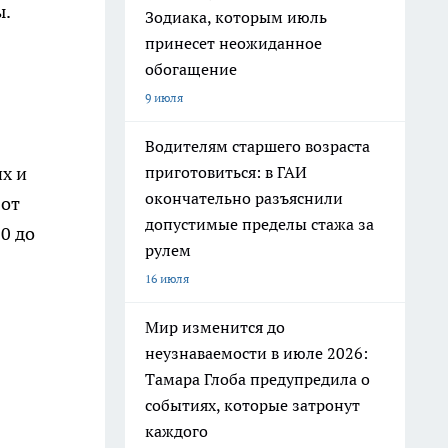
ы.
Зодиака, которым июль
принесет неожиданное
обогащение
9 июля
Водителям старшего возраста
приготовиться: в ГАИ
х и
окончательно разъяснили
 от
допустимые пределы стажа за
0 до
рулем
16 июля
Мир изменится до
неузнаваемости в июле 2026:
Тамара Глоба предупредила о
событиях, которые затронут
каждого