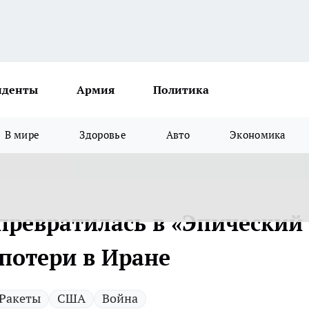
иденты
Армия
Политика
В мире
Здоровье
Авто
Экономика
превратилась в «Эпический
 потери в Иране
Ракеты
США
Война