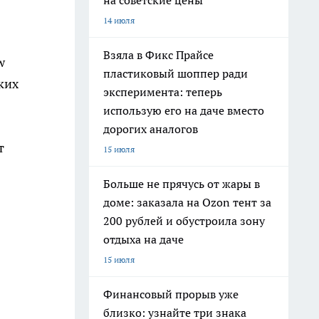
на советские цены
14 июля
Взяла в Фикс Прайсе
w
пластиковый шоппер ради
ких
эксперимента: теперь
использую его на даче вместо
дорогих аналогов
т
15 июля
Больше не прячусь от жары в
доме: заказала на Ozon тент за
200 рублей и обустроила зону
отдыха на даче
15 июля
Финансовый прорыв уже
близко: узнайте три знака