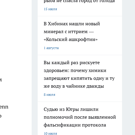
рыба не спасла город от голода
15 июля
В Хибинах нашли новый
минерал с иттрием —
«Кольский ашкрофтин»
1 августа
Вы каждый раз рискуете
здоровьем: почему химики
запрещают кипятить одну и ту
м
же воду в чайнике дважды
8 июля
lenn
Судью из Югры лишили
о
полномочий после выявленной
фальсификации протокола
10 июля