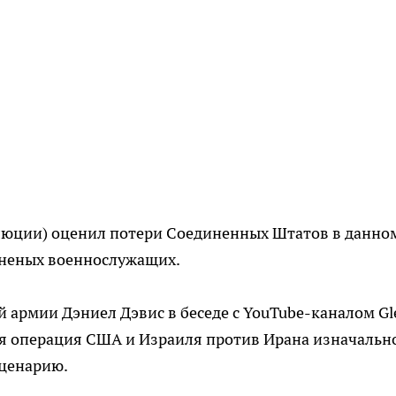
люции) оценил потери Соединенных Штатов в данно
аненых военнослужащих.
 армии Дэниел Дэвис в беседе с YouTube-каналом G
ая операция США и Израиля против Ирана изначальн
сценарию.