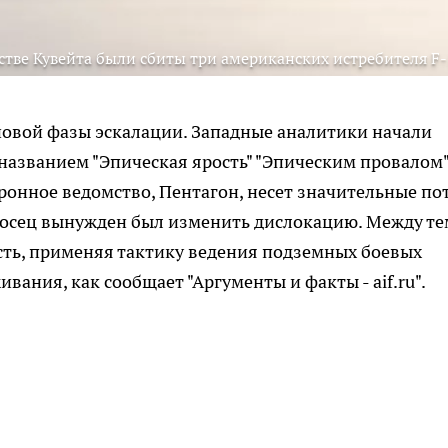
тве Кувейта были сбиты три американских истребителя F-
новой фазы эскалации. Западные аналитики начали
азванием "Эпическая ярость" "Эпическим провалом"
онное ведомство, Пентагон, несет значительные по
ианосец вынужден был изменить дислокацию. Между те
сть, применяя тактику ведения подземных боевых
вания, как сообщает "Аргументы и факты - aif.ru".