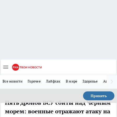
Все новости
Горячее
Лайфхак
В мире
Здоровье
Авто
Принять
Пять дронов ВСУ сбиты над Черным
морем: военные отражают атаку на