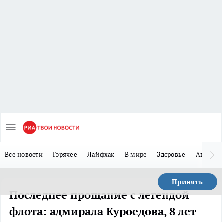
Все новости
Горячее
Лайфхак
В мире
Здоровье
Авто
Принять
Последнее прощание с легендой
флота: адмирала Куроедова, 8 лет